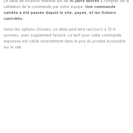
Le délai de livraison maximal est de
10 jours ouvrés
à compter de la
validation de la commande par notre équipe.
Une commande
validée a été passée depuis le site, payée, et les fichiers
contrôlés
.
Selon les options choisies, ce délai peut être raccourci à 72 H
ouvrées, avec supplément facturé. Le tarif pour cette commande
expresse est calulé durectement dans le prix du produit accessible
sur le site.