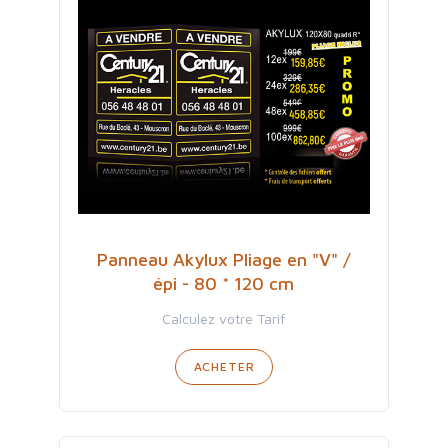
Panneau Akylux Pliage en "V" /
épi - 80 * 120 cm
Calculez votre Tarif
ACHETER