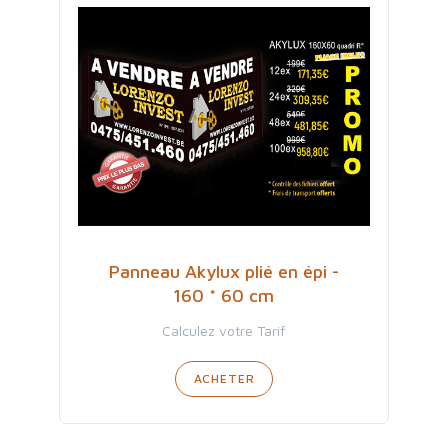
Panneau Akylux plié en épi -
160 * 60 cm
Calculez votre Tarif
ACHETER