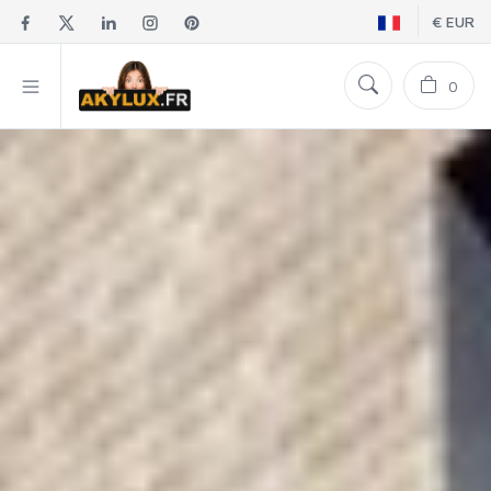
€ EUR
0